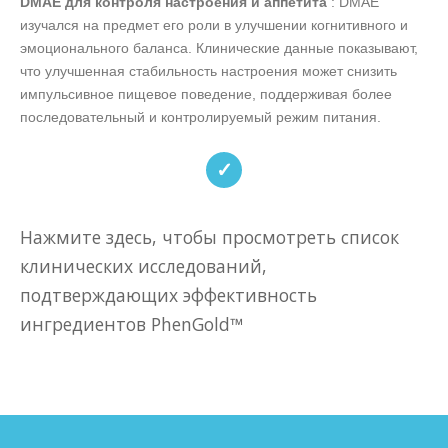
DMAE для контроля настроения и аппетита
: DMAE
изучался на предмет его роли в улучшении когнитивного и
эмоционального баланса. Клинические данные показывают,
что улучшенная стабильность настроения может снизить
импульсивное пищевое поведение, поддерживая более
последовательный и контролируемый режим питания.
✓
Нажмите здесь, чтобы просмотреть список
клинических исследований,
подтверждающих эффективность
ингредиентов PhenGold™
https://www.mdpi.com/1422-0067/22/11/5956
https://pubmed.ncbi.nlm.nih.gov/15356670/
https://www.mdpi.com/2072-6643/16/17/2848