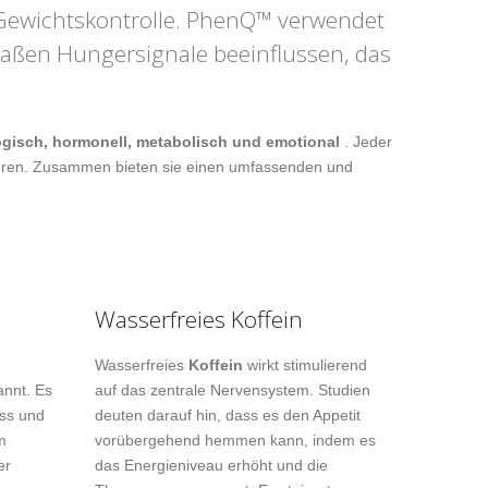
n Gewichtskontrolle. PhenQ™ verwendet
rmaßen Hungersignale beeinflussen, das
ogisch, hormonell, metabolisch und emotional
. Jeder
uzieren. Zusammen bieten sie einen umfassenden und
Wasserfreies Koffein
Wasserfreies
Koffein
wirkt stimulierend
nnt. Es
auf das zentrale Nervensystem. Studien
ess und
deuten darauf hin, dass es den Appetit
m
vorübergehend hemmen kann, indem es
er
das Energieniveau erhöht und die