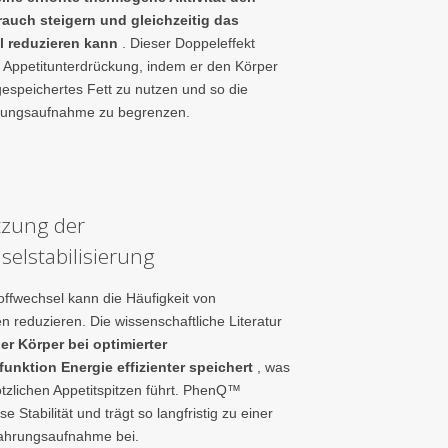
rauch steigern und gleichzeitig das
 reduzieren kann
. Dieser Doppeleffekt
e Appetitunterdrückung, indem er den Körper
gespeichertes Fett zu nutzen und so die
rungsaufnahme zu begrenzen.
tzung der
selstabilisierung
toffwechsel kann die Häufigkeit von
 reduzieren. Die wissenschaftliche Literatur
er Körper bei optimierter
unktion Energie effizienter speichert
, was
ötzlichen Appetitspitzen führt. PhenQ™
se Stabilität und trägt so langfristig zu einer
ahrungsaufnahme bei.