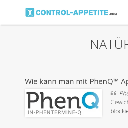
NATÜR
Wie kann man mit PhenQ™ App
Ph
Gewich
blocki