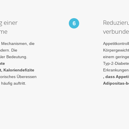
g einer
Reduzieru
6
hme
verbunde
rt Mechanismen, die
Appetitkontro
dern. Die
Körpergewicht
aler Bedeutung.
einem geringe
nte
Typ-2-Diabete
, Kaloriendefizite
Erkrankungen 
orisches Überessen
, dass Appet
äufig auftritt.
Adipositas-b