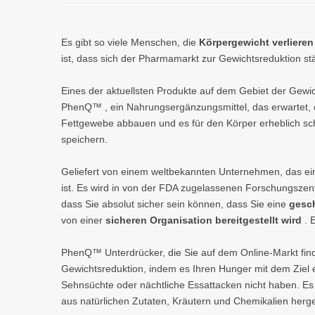
Es gibt so viele Menschen, die
Körpergewicht verliere
ist, dass sich der Pharmamarkt zur Gewichtsreduktion stä
Eines der aktuellsten Produkte auf dem Gebiet der Gewi
PhenQ™ , ein Nahrungsergänzungsmittel, das erwartet, d
Fettgewebe abbauen und es für den Körper erheblich sc
speichern.
Geliefert von einem weltbekannten Unternehmen, das e
ist. Es wird in von der FDA zugelassenen Forschungszent
dass Sie absolut sicher sein können, dass Sie eine
gesc
von einer
sicheren Organisation bereitgestellt wird
. E
PhenQ™ Unterdrücker, die Sie auf dem Online-Markt finde
Gewichtsreduktion, indem es Ihren Hunger mit dem Ziel er
Sehnsüchte oder nächtliche Essattacken nicht haben. Es i
aus natürlichen Zutaten, Kräutern und Chemikalien herges