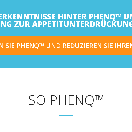
ERKENNTNISSE HINTER PHENQ™ U
SUNG ZUR APPETITUNTERDRÜCKUN
N SIE PHENQ™ UND REDUZIEREN SIE IHRE
SO PHENQ™