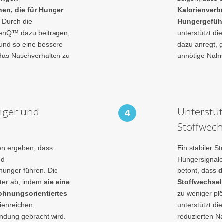
en, die für Hunger
Kalorienverb
 Durch die
Hungergefühl
henQ™ dazu beitragen,
unterstützt di
und so eine bessere
dazu anregt, 
 das Naschverhalten zu
unnötige Nah
nger und
Unterstü
4
Stoffwech
en ergeben, dass
Ein stabiler S
nd
Hungersignalen
unger führen. Die
betont, dass
d
ter ab, indem
sie eine
Stoffwechself
lohnungsorientiertes
zu weniger pl
rienreichen,
unterstützt die
indung gebracht wird.
reduzierten N