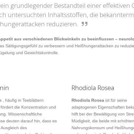
 ein grundlegender Bestandteil einer effektive
lich untersuchten Inhaltsstoffen, die bekannte
ßhungerattacken reduzieren.
ppetit aus verschiedenen Blickwinkeln zu beeinflussen – neurol
en, das Sättigungsgefühl zu verbessern und Heißhungerattacken zu red
tzügelung und Gewichtskontrolle.
nin
Rhodiola Rosea
n
, häufig in Teeblättern
Rhodiola Rosea
ist für seine
 fördert die Konzentration und
adaptogenen Eigenschaften beka
ng. Wissenschaftliche
hilft bei der Bewältigung von Str
sse deuten darauf hin, dass es
Müdigkeit, die beide mit erhöhte
 Ausgleich des
Nahrungskonsum und Heißhung