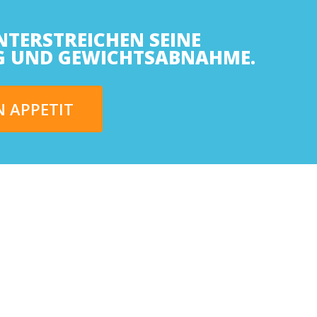
NTERSTREICHEN SEINE
G UND GEWICHTSABNAHME.
N APPETIT