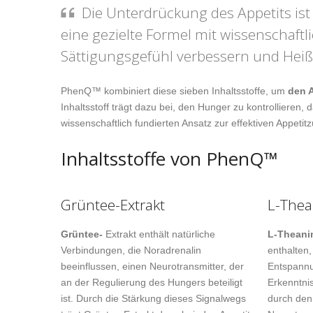
Die Unterdrückung des Appetits ist
eine gezielte Formel mit wissenschaft
Sättigungsgefühl verbessern und Hei
PhenQ™ kombiniert diese sieben Inhaltsstoffe, um
den A
Inhaltsstoff trägt dazu bei, den Hunger zu kontrollier
wissenschaftlich fundierten Ansatz zur effektiven Appeti
Inhaltsstoffe von PhenQ™
Grüntee-Extrakt
L-Thea
Grüntee-
Extrakt enthält natürliche
L-Theani
Verbindungen, die Noradrenalin
enthalten,
beeinflussen, einen Neurotransmitter, der
Entspannu
an der Regulierung des Hungers beteiligt
Erkenntni
ist. Durch die Stärkung dieses Signalwegs
durch den