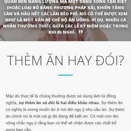
QUAN ĐẾN NĂNG LƯỢNG MÀ MỘT DẠNG SỐNG CẠN KIỆT
(HOẶC LOẠI BỎ BẰNG PHƯƠNG PHÁP XẢ), KHIẾN TĂNG
CÂN VÀ HẦU HẾT CÁC LẦN BÉO PHÌ. NÓ CÓ THỂ ĐƯỢC XEM
NHƯ LÀ MỘT VẤN ĐỀ CHẾ ĐỘ ĂN UỐNG. VÍ DỤ, NHIỀU CÁ
NHÂN THƯỞNG THỨC GIỮA CÁC LỄ KỶ NIỆM HOẶC TRONG
KHI ĐI NGHỈ.
THÈM ĂN HAY ĐÓI?
Mặc dù thực tế là chúng thường được sử dụng làm từ đồng
nghĩa,
sự thèm ăn và đói là hai điều khác nhau
. Sự thèm ăn
có nghĩa là mong muốn ăn ở nơi đói ngụ ý nhu cầu ăn. Sự thèm
ăn chính nó là một cái gì đó đáng để biết ơn. Có một cơn đói
vững chắc ngụ ý rằng bạn có thể sẽ nhận được các chất bổ
sung bạn cần.