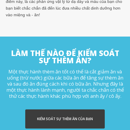
điểm này, là các phản ứng vật lý từ dạ dày và máu của bạn cho
bạn biết chắc chắn đã đến lúc đưa nhiều chất dinh dưỡng hơn
vào miệng và - ăn!
LÀM THẾ NÀO ĐỂ KIỂM SOÁT
SỰ THÈM ĂN?
Một thực hành thèm ăn tốt có thể là cắt giảm ăn và
uống (trừ nước) giữa các bữa ăn để tăng sự thèm ăn
và sau đó ăn đúng cách khi có bữa ăn. Nhưng đây là
một thực hành lành mạnh, người ta chắc chắn có thể
thử các thực hành khác phù hợp với anh ấy / cô ấy.
KIỂM SOÁT SỰ THÈM ĂN CỦA BẠN