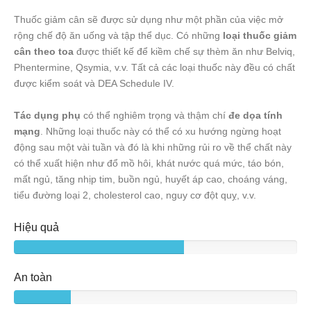
Thuốc giảm cân sẽ được sử dụng như một phần của việc mở
rộng chế độ ăn uống và tập thể dục. Có những
loại thuốc giảm
cân theo toa
được thiết kế để kiềm chế sự thèm ăn như Belviq,
Phentermine, Qsymia, v.v. Tất cả các loại thuốc này đều có chất
được kiểm soát và DEA Schedule IV.
Tác dụng phụ
có thể nghiêm trọng và thậm chí
đe dọa tính
mạng
. Những loại thuốc này có thể có xu hướng ngừng hoạt
động sau một vài tuần và đó là khi những rủi ro về thể chất này
có thể xuất hiện như đổ mồ hôi, khát nước quá mức, táo bón,
mất ngủ, tăng nhịp tim, buồn ngủ, huyết áp cao, choáng váng,
tiểu đường loại 2, cholesterol cao, nguy cơ đột quỵ, v.v.
Hiệu quả
An toàn