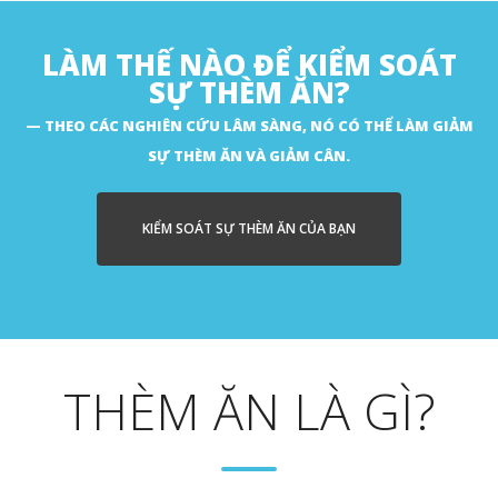
LÀM THẾ NÀO ĐỂ KIỂM SOÁT
SỰ THÈM ĂN?
THEO CÁC NGHIÊN CỨU LÂM SÀNG, NÓ CÓ THỂ LÀM GIẢM
SỰ THÈM ĂN VÀ GIẢM CÂN.
KIỂM SOÁT SỰ THÈM ĂN CỦA BẠN
THÈM ĂN LÀ GÌ?