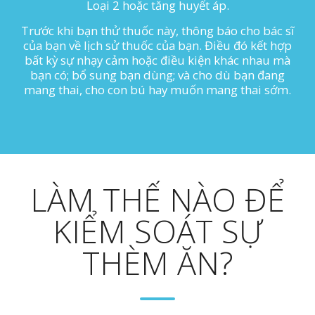
Loại 2 hoặc tăng huyết áp.
Trước khi bạn thử thuốc này, thông báo cho bác sĩ
của bạn về lịch sử thuốc của bạn. Điều đó kết hợp
bất kỳ sự nhạy cảm hoặc điều kiện khác nhau mà
bạn có; bổ sung bạn dùng; và cho dù bạn đang
mang thai, cho con bú hay muốn mang thai sớm.
LÀM THẾ NÀO ĐỂ
KIỂM SOÁT SỰ
THÈM ĂN?