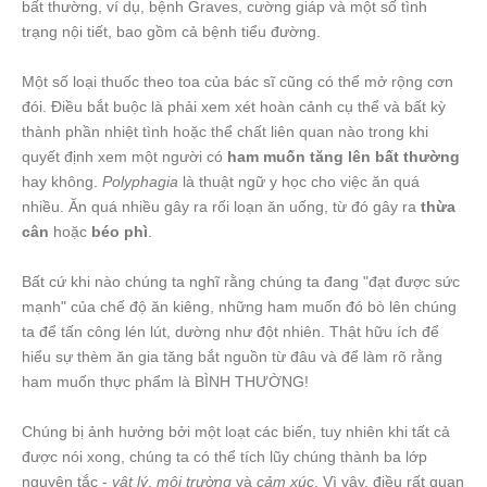
bất thường, ví dụ, bệnh Graves, cường giáp và một số tình
trạng nội tiết, bao gồm cả bệnh tiểu đường.
Một số loại thuốc theo toa của bác sĩ cũng có thể mở rộng cơn
đói. Điều bắt buộc là phải xem xét hoàn cảnh cụ thể và bất kỳ
thành phần nhiệt tình hoặc thể chất liên quan nào trong khi
quyết định xem một người có
ham muốn tăng lên bất thường
hay không.
Polyphagia
là thuật ngữ y học cho việc ăn quá
nhiều. Ăn quá nhiều gây ra rối loạn ăn uống, từ đó gây ra
thừa
cân
hoặc
béo phì
.
Bất cứ khi nào chúng ta nghĩ rằng chúng ta đang "đạt được sức
mạnh" của chế độ ăn kiêng, những ham muốn đó bò lên chúng
ta để tấn công lén lút, dường như đột nhiên. Thật hữu ích để
hiểu sự thèm ăn gia tăng bắt nguồn từ đâu và để làm rõ rằng
ham muốn thực phẩm là BÌNH THƯỜNG!
Chúng bị ảnh hưởng bởi một loạt các biến, tuy nhiên khi tất cả
được nói xong, chúng ta có thể tích lũy chúng thành ba lớp
nguyên tắc -
vật lý
,
môi trường
và
cảm xúc
. Vì vậy, điều rất quan