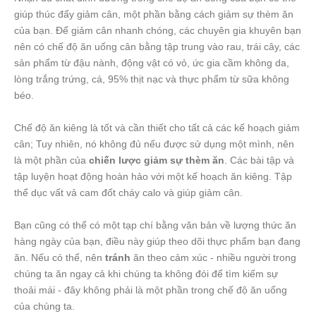
giúp thúc đẩy giảm cân, một phần bằng cách giảm sự thèm ăn
của bạn. Để giảm cân nhanh chóng, các chuyên gia khuyên bạn
nên có chế độ ăn uống cân bằng tập trung vào rau, trái cây, các
sản phẩm từ đậu nành, động vật có vỏ, ức gia cầm không da,
lòng trắng trứng, cá, 95% thịt nạc và thực phẩm từ sữa không
béo.
Chế độ ăn kiêng là tốt và cần thiết cho tất cả các kế hoạch giảm
cân; Tuy nhiên, nó không đủ nếu được sử dụng một mình, nên
là một phần của
chiến lược giảm sự thèm ăn
. Các bài tập và
tập luyện hoạt động hoàn hảo với một kế hoạch ăn kiêng. Tập
thể dục vất vả cam đốt cháy calo và giúp giảm cân.
Bạn cũng có thể có một tạp chí bằng văn bản về lượng thức ăn
hàng ngày của bạn, điều này giúp theo dõi thực phẩm bạn đang
ăn. Nếu có thể, nên
tránh
ăn theo cảm xúc - nhiều người trong
chúng ta ăn ngay cả khi chúng ta không đói để tìm kiếm sự
thoải mái - đây không phải là một phần trong chế độ ăn uống
của chúng ta.