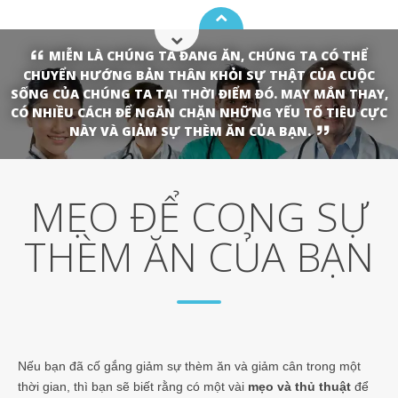
MIỄN LÀ CHÚNG TA ĐANG ĂN, CHÚNG TA CÓ THỂ
CHUYỂN HƯỚNG BẢN THÂN KHỎI SỰ THẬT CỦA CUỘC
SỐNG CỦA CHÚNG TA TẠI THỜI ĐIỂM ĐÓ. MAY MẮN THAY,
CÓ NHIỀU CÁCH ĐỂ NGĂN CHẶN NHỮNG YẾU TỐ TIÊU CỰC
NÀY VÀ GIẢM SỰ THÈM ĂN CỦA BẠN.
MẸO ĐỂ CONG SỰ
THÈM ĂN CỦA BẠN
Nếu bạn đã cố gắng giảm sự thèm ăn và giảm cân trong một
thời gian, thì bạn sẽ biết rằng có một vài
mẹo và thủ thuật
để