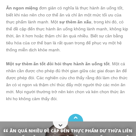
Ăn ngon miệng
đơn giản có nghĩa là thực hành ăn uống tốt,
biết khi nào nên cho cơ thể ăn và chỉ ăn một mức tối ưu của
thực phẩm lành mạnh. Một
sự thèm ăn xấu
, trong khi đó, có
thể đề cập đến thực hành ăn uống không lành mạnh, không kịp
thời, ăn ít hơn hoặc thậm chí ăn quá nhiều. Biết sự cân bằng
tiêu hóa của cơ thể bạn là rất quan trọng để phục vụ một hệ
thống miễn dịch khỏe mạnh.
Một sự thèm ăn tốt đòi hỏi thực hành ăn uống tốt
. Một cá
nhân cần được cho phép đủ thời gian giữa các giai đoạn ăn để
được phép đói. Các nghiên cứu cho thấy rằng đói làm cho thức
ăn có vị ngon và thậm chí thúc đẩy một người thử các món ăn
mới. Mọi người thường trở nên kén chọn và kén chọn thức ăn
khi họ không cảm thấy đói.
ĂN QUÁ NHIỀU ĐỀ CẬP ĐẾN THỰC PHẨM DƯ THỪA LIÊN