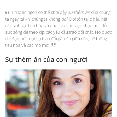
Thức ăn ngon có thể khơi dậy
sự thèm ăn
của chúng
ta ngay cả khi chúng ta không
đói
. Đói tồn tại ở hầu hết
các sinh vật tiến hóa và phục vụ cho việc nhập học đủ
sức sống để theo kịp các yêu cầu trao đổi chất. Nó được
chỉ đạo bởi một sự trao đổi gần đó giữa não, hệ thống
tiêu hóa và các mô mỡ.
Sự thèm ăn của con người